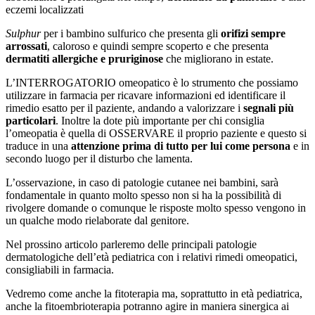
eczemi localizzati
Sulphur
per i bambino sulfurico che presenta gli
orifizi sempre
arrossati
, caloroso e quindi sempre scoperto e che presenta
dermatiti allergiche e pruriginose
che migliorano in estate.
L’INTERROGATORIO omeopatico è lo strumento che possiamo
utilizzare in farmacia per ricavare informazioni ed identificare il
rimedio esatto per il paziente, andando a valorizzare i
segnali più
particolari
. Inoltre la dote più importante per chi consiglia
l’omeopatia è quella di OSSERVARE il proprio paziente e questo si
traduce in una
attenzione prima di tutto per lui come persona
e in
secondo luogo per il disturbo che lamenta.
L’osservazione, in caso di patologie cutanee nei bambini, sarà
fondamentale in quanto molto spesso non si ha la possibilità di
rivolgere domande o comunque le risposte molto spesso vengono in
un qualche modo rielaborate dal genitore.
Nel prossino articolo parleremo delle principali patologie
dermatologiche dell’età pediatrica con i relativi rimedi omeopatici,
consigliabili in farmacia.
Vedremo come anche la fitoterapia ma, soprattutto in età pediatrica,
anche la fitoembrioterapia potranno agire in maniera sinergica ai