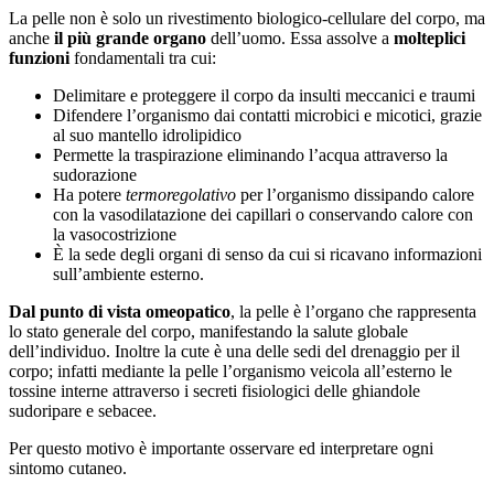
La pelle non è solo un rivestimento biologico-cellulare del corpo, ma
anche
il più grande organo
dell’uomo. Essa assolve a
molteplici
funzioni
fondamentali tra cui:
Delimitare e proteggere il corpo da insulti meccanici e traumi
Difendere l’organismo dai contatti microbici e micotici, grazie
al suo mantello idrolipidico
Permette la traspirazione eliminando l’acqua attraverso la
sudorazione
Ha potere
termoregolativo
per l’organismo dissipando calore
con la vasodilatazione dei capillari o conservando calore con
la vasocostrizione
È la sede degli organi di senso da cui si ricavano informazioni
sull’ambiente esterno.
Dal punto di vista omeopatico
, la pelle è l’organo che rappresenta
lo stato generale del corpo, manifestando la salute globale
dell’individuo. Inoltre la cute è una delle sedi del drenaggio per il
corpo; infatti mediante la pelle l’organismo veicola all’esterno le
tossine interne attraverso i secreti fisiologici delle ghiandole
sudoripare e sebacee.
Per questo motivo è importante osservare ed interpretare ogni
sintomo cutaneo.