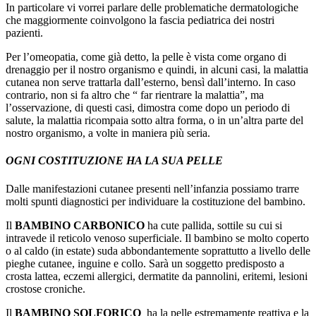
In particolare vi vorrei parlare delle problematiche dermatologiche
che maggiormente coinvolgono la fascia pediatrica dei nostri
pazienti.
Per l’omeopatia, come già detto, la pelle è vista come organo di
drenaggio per il nostro organismo e quindi, in alcuni casi, la malattia
cutanea non serve trattarla dall’esterno, bensì dall’interno. In caso
contrario, non si fa altro che “ far rientrare la malattia”, ma
l’osservazione, di questi casi, dimostra come dopo un periodo di
salute, la malattia ricompaia sotto altra forma, o in un’altra parte del
nostro organismo, a volte in maniera più seria.
OGNI COSTITUZIONE HA LA SUA PELLE
Dalle manifestazioni cutanee presenti nell’infanzia possiamo trarre
molti spunti diagnostici per individuare la costituzione del bambino.
Il
BAMBINO CARBONICO
ha cute pallida, sottile su cui si
intravede il reticolo venoso superficiale. Il bambino se molto coperto
o al caldo (in estate) suda abbondantemente soprattutto a livello delle
pieghe cutanee, inguine e collo. Sarà un soggetto predisposto a
crosta lattea, eczemi allergici, dermatite da pannolini, eritemi, lesioni
crostose croniche.
Il
BAMBINO SOLFORICO
ha la pelle estremamente reattiva e la