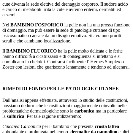
cute diventa la sede elettiva del drenaggio corporeo. Il sudore acido
e carico di metaboliti irrita la cute e avremo eritemi, dermatiti ed
eczemi.
Nel
BAMBINO FOSFORICO
la pelle non ha una grossa funzione
di drenaggio, ma può essere la sede di patologie cutanee di tipo
psicosomatico causate da un disagio emotivo. Si avranno pruriti
serali e che cambiano localizzazione.
Il
BAMBINO FLUORICO
ha la pelle molto delicata e le ferite
hanno difficoltà a cicatrizzarsi e di conseguenza si infettano e si
complicano in cheloidi. Contrarrà facilmente l’ Herpes Simplex o
Zoster con lesioni che guariscono lentamente e tendono ad ulcerarsi.
RIMEDI DI FONDO PER LE PATOLOGIE CUTANEE
Dall’analisi appena effettuata, attraverso lo studio delle costituzioni,
possiamo dedurre che le costituzioni maggiormente coinvolte nelle
problematiche dermatologiche sono la
carbonica
ma in particolare
la
sulfurica
. Per tale ragione utilizzeremo:
Calcarea Carbonica
per il bambino che presenta
crosta lattea
abbondante e prolungata nel tempo,
dermatite da pannolino
e altri