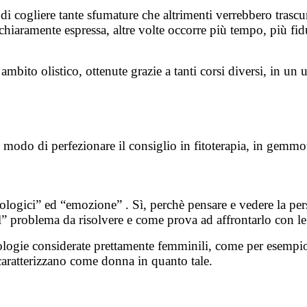
 di cogliere tante sfumature che altrimenti verrebbero trasc
iaramente espressa, altre volte occorre più tempo, più fidu
ito olistico, ottenute grazie a tanti corsi diversi, in un 
e modo di perfezionare il consiglio in fitoterapia, in gemmot
iologici” ed “emozione” . Sì, perchè pensare e vedere la pe
 problema da risolvere e come prova ad affrontarlo con le 
logie considerate prettamente femminili, come per esempio l
a caratterizzano come donna in quanto tale.