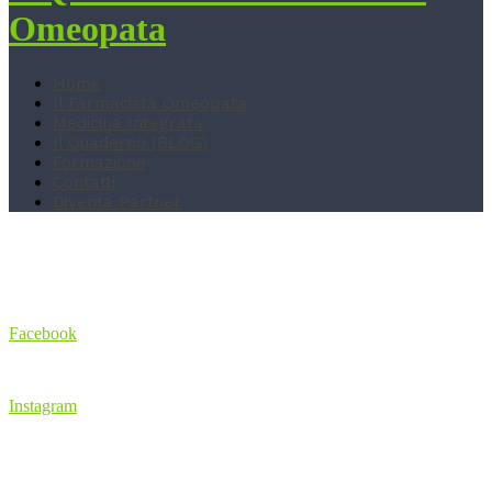
Omeopata
Home
Il Farmacista Omeopata
Medicina Integrata
Il Quaderno (BLOG)
Formazione
Contatti
Diventa Partner
Social Networks
Facebook
Instagram
Menu