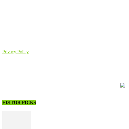
Informativa
Quanto scritto in questo sito non sostituisce il consulto e la diagnosi del proprio medico curante, al quale è
sempre bene rivolgersi in caso di fenomeni patologici. Di ogni uso improprio, gli autori non si assumono
responsabilità alcuna.
Privacy Policy
© 2017-20 Il Quaderno del Farmacista Omeopata | Powered by
Wamo Studio - Agenzia di Comunicazione Ferrara
EDITOR PICKS