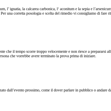
ium, l’ ignatia, la calcarea carbonica, l‘ aconitum e la sepia e l’arseni
Per una corretta posologia e scelta del rimedio vi consigliamo di fare r
nte che il tempo scorre troppo velocemente e non riesce a prepararsi al
rsona che vorrebbe avere terminato la prova prima di iniziare.
zato dall’evento prossimo, come il dover parlare in pubblico o andare da