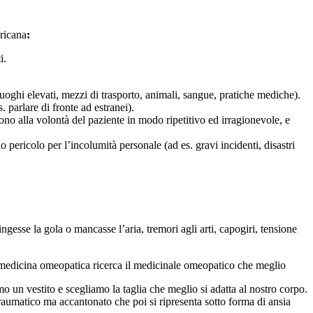
ericana
:
i.
 luoghi elevati, mezzi di trasporto, animali, sangue, pratiche mediche).
 parlare di fronte ad estranei).
ono alla volontà del paziente in modo ripetitivo ed irragionevole, e
 pericolo per l’incolumità personale (ad es. gravi incidenti, disastri
gesse la gola o mancasse l’aria, tremori agli arti, capogiri, tensione
La medicina omeopatica ricerca il medicinale omeopatico che meglio
 un vestito e scegliamo la taglia che meglio si adatta al nostro corpo.
raumatico ma accantonato che poi si ripresenta sotto forma di ansia