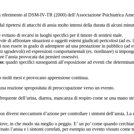
ia fa riferimento al DSM-IV-TR (2000) dell’Associazione Psichiatrica Am
dal ripetersi di attacchi di ansia molto intensi della durata di alcuni minut
 evitano di recarsi in luoghi specifici per il timore di sentirsi male.
le di affrontare situazioni o oggetti esterni giudicati pericolosi (ad es.
di non essere in grado di adempiere ad una prestazione in pubblico (ad es.
ni sgradevoli) ed espressioni comportamentali (es. riordinare) si impong
e l’ansia provocata dai pensieri ossessivi.
ss
: quadri specifici susseguenti all’esposizione ad eventi che determinano
no molti mesi e provocano apprensione continua.
 una reazione spropositata di preoccupazione verso un evento.
frequente dell’urina, diarrea, mancanza di respiro come se una mano strin
 con diversi meccanismi d’azione per controllare i sintomi dell’ansia. 
e dove, in che modo sta meglio o peggio. E’ un po’ come quando cerchiamo
enato l’ansia e i sintomi correlati, per esempio un evento vissuto come t