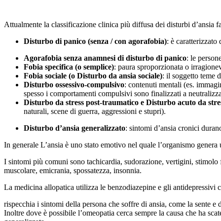
Attualmente la classificazione clinica più diffusa dei disturbi d’ans
Disturbo di panico (senza / con agorafobia)
: è caratterizzato 
Agorafobia senza anamnesi di disturbo di panico
: le persone
Fobia specifica (o semplice)
: paura sproporzionata o irragionevo
Fobia sociale (o Disturbo da ansia sociale)
: il soggetto teme 
Disturbo ossessivo-compulsivo
: contenuti mentali (es. immagi
spesso i comportamenti compulsivi sono finalizzati a neutralizzar
Disturbo da stress post-traumatico e Disturbo acuto da stre
naturali, scene di guerra, aggressioni e stupri).
Disturbo d’ansia generalizzato
: sintomi d’ansia cronici dura
In generale L’ansia è uno stato emotivo nel quale l’organismo genera
I sintomi più comuni sono tachicardia, sudorazione, vertigini, stimolo 
muscolare, emicrania, spossatezza, insonnia.
La medicina allopatica utilizza le benzodiazepine e gli antidepressivi
rispecchia i sintomi della persona che soffre di ansia, come la sente 
Inoltre dove è possibile l’omeopatia cerca sempre la causa che ha scat