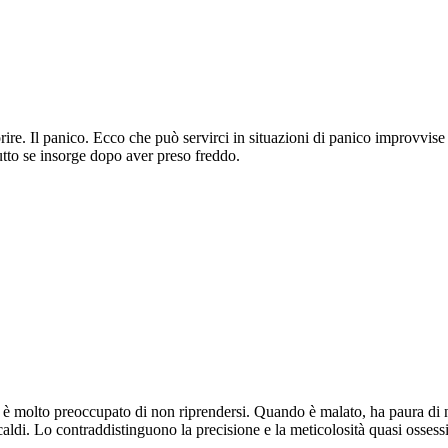
re. Il panico. Ecco che può servirci in situazioni di panico improvvise
utto se insorge dopo aver preso freddo.
è molto preoccupato di non riprendersi. Quando è malato, ha paura di non
caldi. Lo contraddistinguono la precisione e la meticolosità quasi ossess